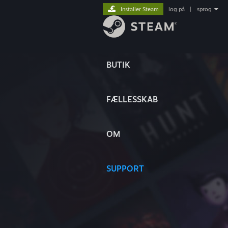
Installer Steam
log på
|
sprog
BUTIK
FÆLLESSKAB
OM
SUPPORT