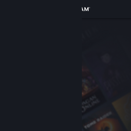
Log på
Butik
Fællesskab
Om
Support
Skift sprog
Hent Steam-mobilappen
Vis desktop-webside