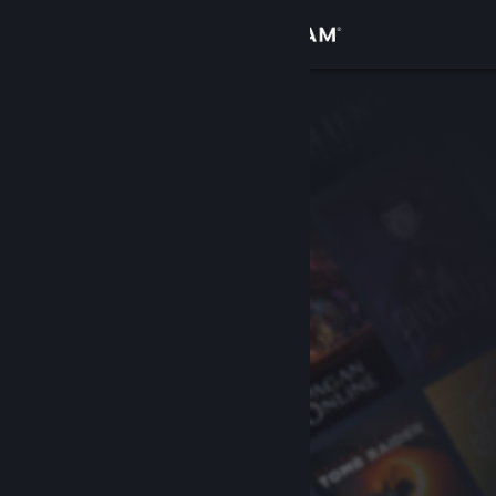
Log på
Butik
Fællesskab
Om
Support
Skift sprog
Hent Steam-mobilappen
Vis desktop-webside