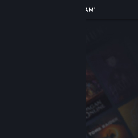
Log på
Butik
Fællesskab
Om
Support
Skift sprog
Hent Steam-mobilappen
Vis desktop-webside