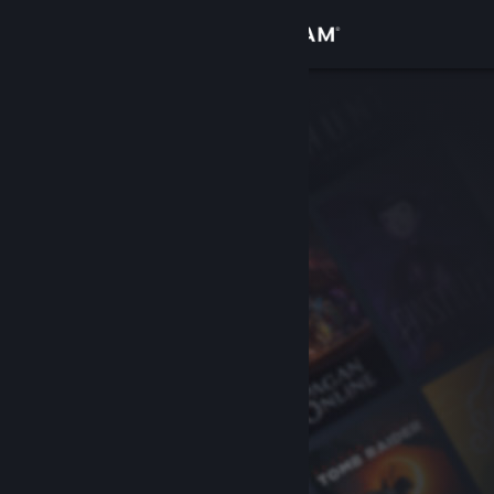
Log på
Butik
Fællesskab
Om
Support
Skift sprog
Hent Steam-mobilappen
Vis desktop-webside