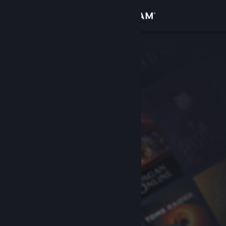
Log på
Butik
Fællesskab
Om
Support
Skift sprog
Hent Steam-mobilappen
Vis desktop-webside