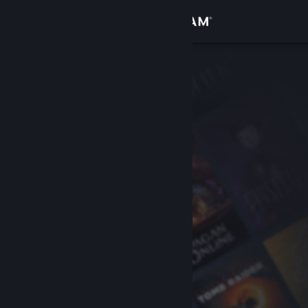
Log på
Butik
Fællesskab
Om
Support
Skift sprog
Hent Steam-mobilappen
Vis desktop-webside