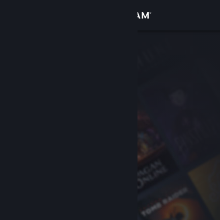
Log på
Butik
Fællesskab
Om
Support
Skift sprog
Hent Steam-mobilappen
Vis desktop-webside