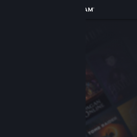
Log på
Butik
Fællesskab
Om
Support
Skift sprog
Hent Steam-mobilappen
Vis desktop-webside