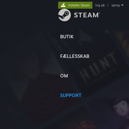
Installer Steam
log på
|
sprog
BUTIK
FÆLLESSKAB
OM
SUPPORT