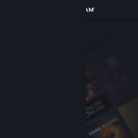
Log på
Butik
Fællesskab
Om
Support
Skift sprog
Hent Steam-mobilappen
Vis desktop-webside