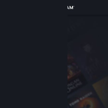
Log på
Butik
Fællesskab
Om
Support
Skift sprog
Hent Steam-mobilappen
Vis desktop-webside