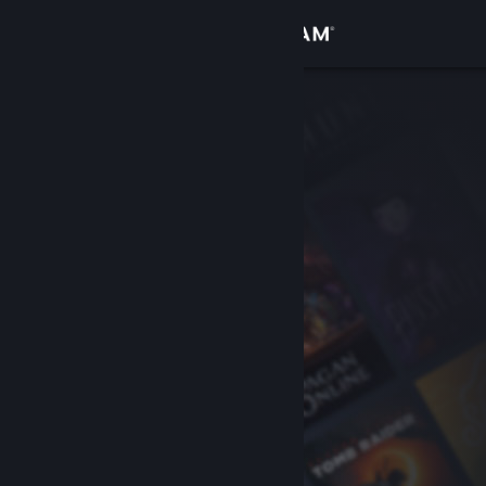
Log på
Butik
Fællesskab
Om
Support
Skift sprog
Hent Steam-mobilappen
Vis desktop-webside