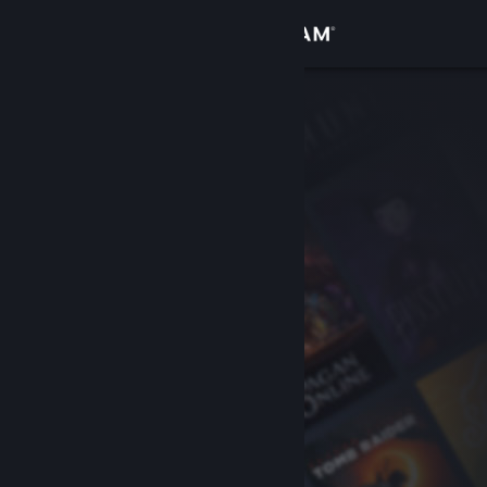
Log på
Butik
Fællesskab
Om
Support
Skift sprog
Hent Steam-mobilappen
Vis desktop-webside