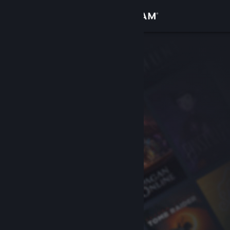
Log på
Butik
Fællesskab
Om
Support
Skift sprog
Hent Steam-mobilappen
Vis desktop-webside