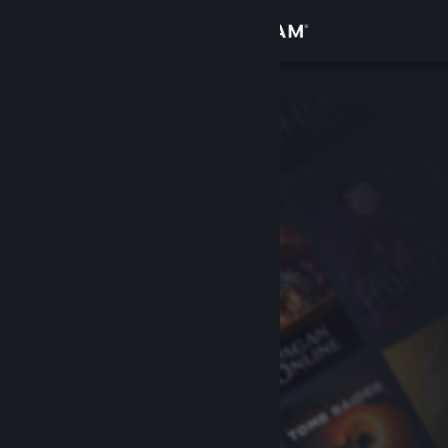
Log på
Butik
Fællesskab
Om
Support
Skift sprog
Hent Steam-mobilappen
Vis desktop-webside