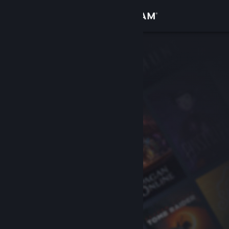
Log på
Butik
Fællesskab
Om
Support
Skift sprog
Hent Steam-mobilappen
Vis desktop-webside