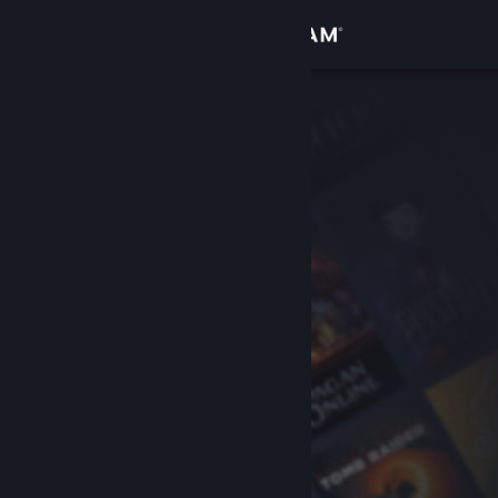
Log på
Butik
Fællesskab
Om
Support
Skift sprog
Hent Steam-mobilappen
Vis desktop-webside