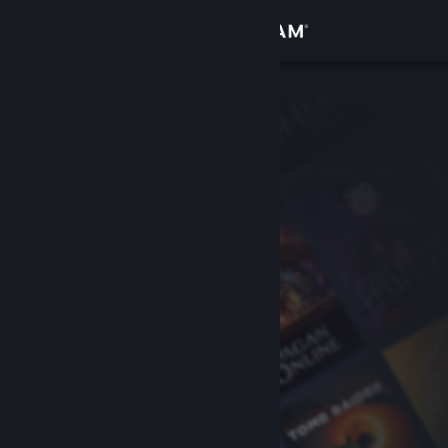
Log på
Butik
Fællesskab
Om
Support
Skift sprog
Hent Steam-mobilappen
Vis desktop-webside