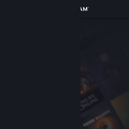
Log på
Butik
Fællesskab
Om
Support
Skift sprog
Hent Steam-mobilappen
Vis desktop-webside