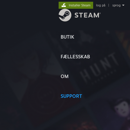
Installer Steam
log på
|
sprog
BUTIK
FÆLLESSKAB
OM
SUPPORT