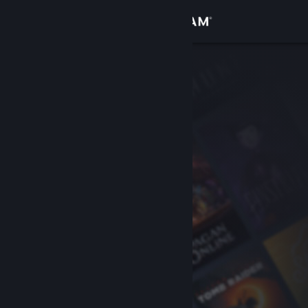
Log på
Butik
Fællesskab
Om
Support
Skift sprog
Hent Steam-mobilappen
Vis desktop-webside