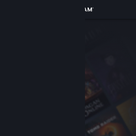
Log på
Butik
Fællesskab
Om
Support
Skift sprog
Hent Steam-mobilappen
Vis desktop-webside