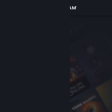
Log på
Butik
Fællesskab
Om
Support
Skift sprog
Hent Steam-mobilappen
Vis desktop-webside