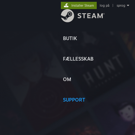
Installer Steam
log på
|
sprog
BUTIK
FÆLLESSKAB
OM
SUPPORT