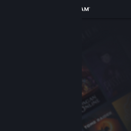
Log på
Butik
Fællesskab
Om
Support
Skift sprog
Hent Steam-mobilappen
Vis desktop-webside