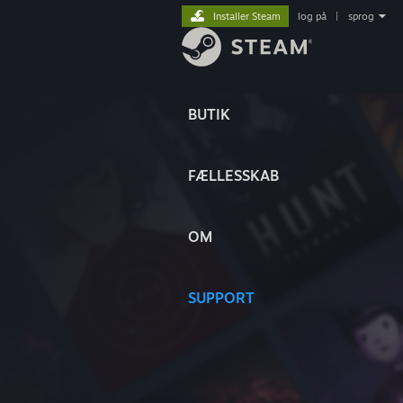
Installer Steam
log på
|
sprog
BUTIK
FÆLLESSKAB
OM
SUPPORT