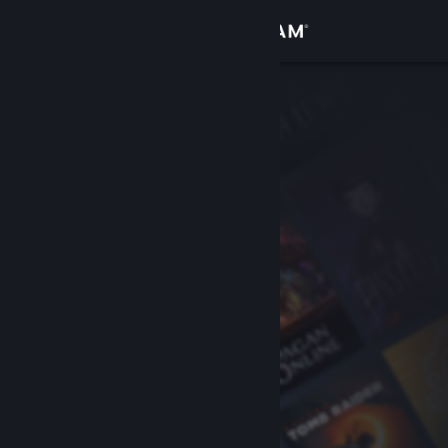
Log på
Butik
Fællesskab
Om
Support
Skift sprog
Hent Steam-mobilappen
Vis desktop-webside