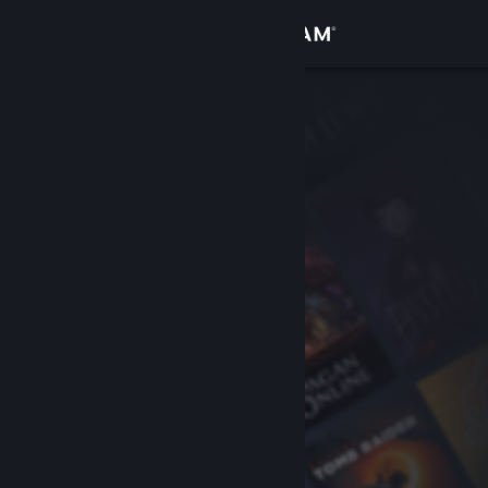
Log på
Butik
Fællesskab
Om
Support
Skift sprog
Hent Steam-mobilappen
Vis desktop-webside