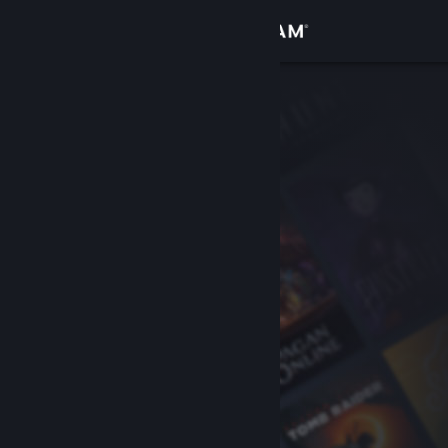
Log på
Butik
Fællesskab
Om
Support
Skift sprog
Hent Steam-mobilappen
Vis desktop-webside