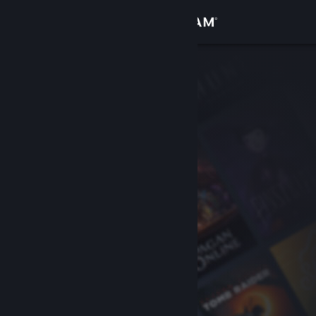
Log på
Butik
Fællesskab
Om
Support
Skift sprog
Hent Steam-mobilappen
Vis desktop-webside