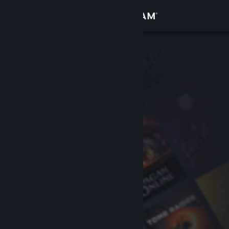
Log på
Butik
Fællesskab
Om
Support
Skift sprog
Hent Steam-mobilappen
Vis desktop-webside