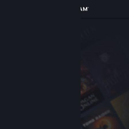
Log på
Butik
Fællesskab
Om
Support
Skift sprog
Hent Steam-mobilappen
Vis desktop-webside