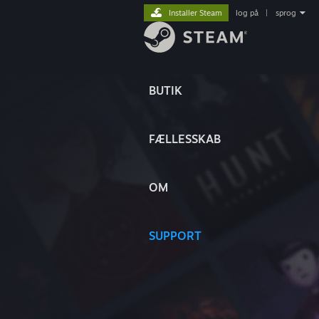
Installer Steam
log på
|
sprog
BUTIK
FÆLLESSKAB
OM
SUPPORT