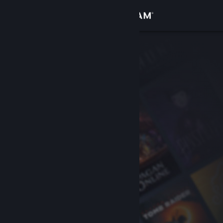
Log på
Butik
Fællesskab
Om
Support
Skift sprog
Hent Steam-mobilappen
Vis desktop-webside