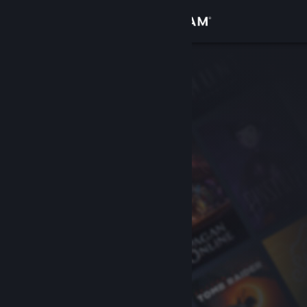
Log på
Butik
Fællesskab
Om
Support
Skift sprog
Hent Steam-mobilappen
Vis desktop-webside