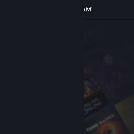
Log på
Butik
Fællesskab
Om
Support
Skift sprog
Hent Steam-mobilappen
Vis desktop-webside