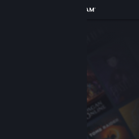
Log på
Butik
Fællesskab
Om
Support
Skift sprog
Hent Steam-mobilappen
Vis desktop-webside