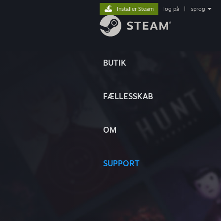
Installer Steam
log på
|
sprog
BUTIK
FÆLLESSKAB
OM
SUPPORT