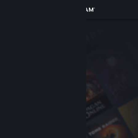
Log på
Butik
Fællesskab
Om
Support
Skift sprog
Hent Steam-mobilappen
Vis desktop-webside