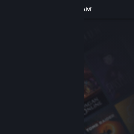
Log på
Butik
Fællesskab
Om
Support
Skift sprog
Hent Steam-mobilappen
Vis desktop-webside