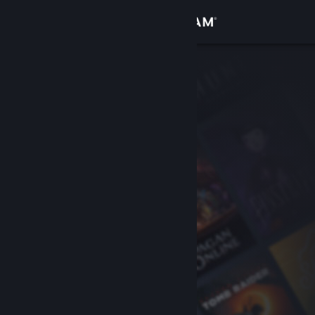
Log på
Butik
Fællesskab
Om
Support
Skift sprog
Hent Steam-mobilappen
Vis desktop-webside