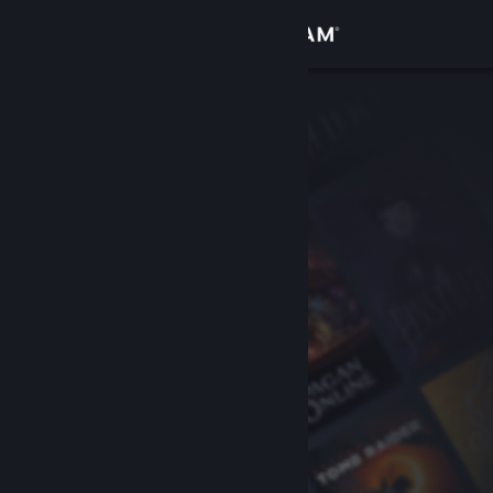
Log på
Butik
Fællesskab
Om
Support
Skift sprog
Hent Steam-mobilappen
Vis desktop-webside