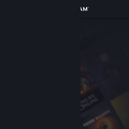
Log på
Butik
Fællesskab
Om
Support
Skift sprog
Hent Steam-mobilappen
Vis desktop-webside