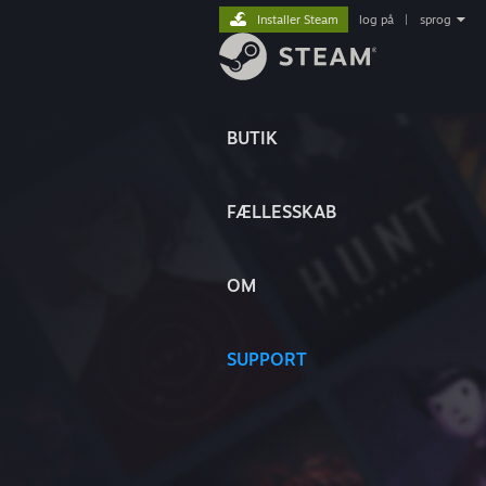
Installer Steam
log på
|
sprog
BUTIK
FÆLLESSKAB
OM
SUPPORT