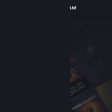
Log på
Butik
Fællesskab
Om
Support
Skift sprog
Hent Steam-mobilappen
Vis desktop-webside