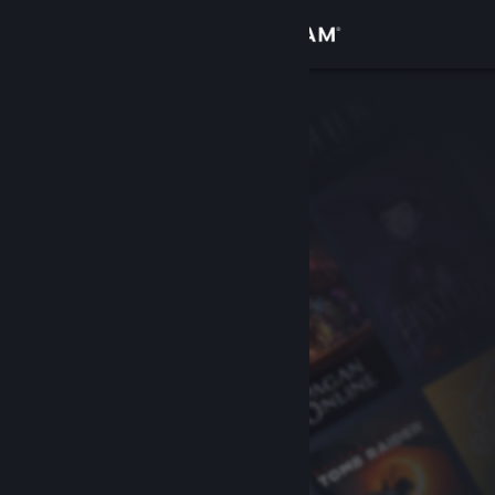
Log på
Butik
Fællesskab
Om
Support
Skift sprog
Hent Steam-mobilappen
Vis desktop-webside