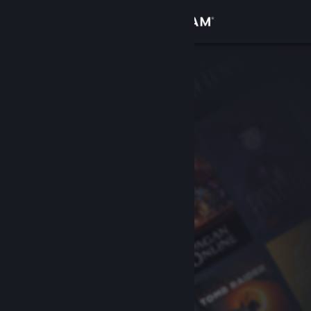
Log på
Butik
Fællesskab
Om
Support
Skift sprog
Hent Steam-mobilappen
Vis desktop-webside