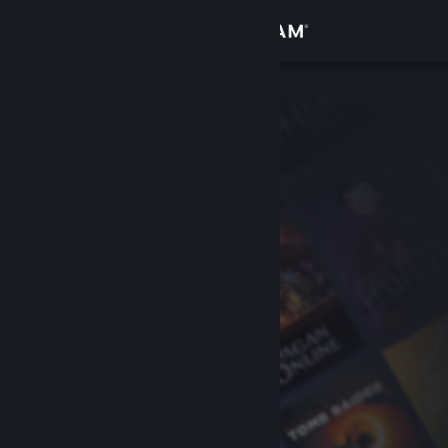
Log på
Butik
Fællesskab
Om
Support
Skift sprog
Hent Steam-mobilappen
Vis desktop-webside