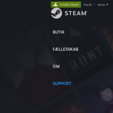
Installer Steam
log på
|
sprog
BUTIK
FÆLLESSKAB
OM
SUPPORT